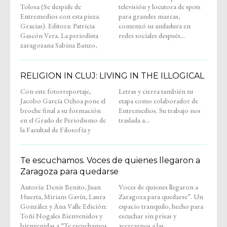
Tolosa (Se despide de
televisión y locutora de spots
Entremedios con esta pieza.
para grandes marcas,
Gracias). Editora: Patricia
comenzó su andadura en
Gascón Vera. La periodista
redes sociales después...
zaragozana Sabina Banzo,
RELIGION IN CLUJ: LIVING IN THE ILLOGICAL
Con este fotorreportaje,
Letras y cierra también su
Jacobo García Ochoa pone el
etapa como colaborador de
broche final a su formación
Entremedios. Su trabajo nos
en el Grado de Periodismo de
traslada a...
la Facultad de Filosofía y
Te escuchamos. Voces de quienes llegaron a
Zaragoza para quedarse
Autoría: Denis Benito, Juan
Voces de quienes llegaron a
Huerta, Miriam Gavín, Laura
Zaragoza para quedarse”. Un
González y Ana Valle Edición:
espacio tranquilo, hecho para
Toñi Nogales Bienvenidos y
escuchar sin prisas y
bienvenidas a “Te escuchamos.
acercarnos a las...