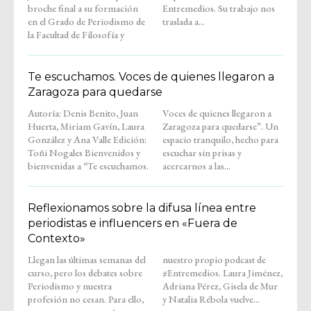
broche final a su formación
Entremedios. Su trabajo nos
en el Grado de Periodismo de
traslada a...
la Facultad de Filosofía y
Te escuchamos. Voces de quienes llegaron a
Zaragoza para quedarse
Autoría: Denis Benito, Juan
Voces de quienes llegaron a
Huerta, Miriam Gavín, Laura
Zaragoza para quedarse”. Un
González y Ana Valle Edición:
espacio tranquilo, hecho para
Toñi Nogales Bienvenidos y
escuchar sin prisas y
bienvenidas a “Te escuchamos.
acercarnos a las...
Reflexionamos sobre la difusa línea entre
periodistas e influencers en «Fuera de
Contexto»
Llegan las últimas semanas del
nuestro propio podcast de
curso, pero los debates sobre
#Entremedios. Laura Jiménez,
Periodismo y nuestra
Adriana Pérez, Gisela de Mur
profesión no cesan. Para ello,
y Natalia Rébola vuelve...