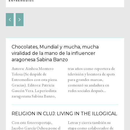
ENTREMEDIOS
Chocolates, Mundial y mucha, mucha
viralidad de la mano de la influencer
aragonesa Sabina Banzo
Autora: Ainhoa Montero
tras años como reportera de
Tolosa (Se despide de
televisión y locutora de spots
Entremedios con esta pieza.
para grandes marcas,
Gracias). Editora: Patricia
comenzó su andadura en
Gascón Vera. La periodista
redes sociales después...
zaragozana Sabina Banzo,
RELIGION IN CLUJ: LIVING IN THE ILLOGICAL
Con este fotorreportaje,
Letras y cierra también su
Jacobo García Ochoa pone el
etapa como colaborador de