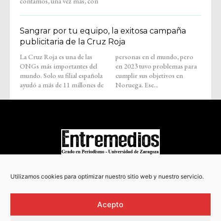
contamos, una vez más, con
Sangrar por tu equipo, la exitosa campaña
publicitaria de la Cruz Roja
La Cruz Roja es una de las
personas en el mundo, pero
ONGs más importantes del
en 2023 tuvo problemas para
mundo. Solo su filial española
cumplir sus objetivos en
ayudó a más de 11 millones de
Noruega. Ese...
COPYRIGHT © 2022
Utilizamos cookies para optimizar nuestro sitio web y nuestro servicio.
Acepto