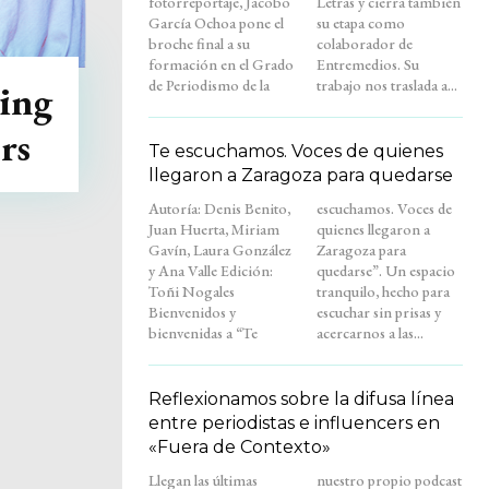
fotorreportaje, Jacobo
Letras y cierra también
García Ochoa pone el
su etapa como
broche final a su
colaborador de
formación en el Grado
Entremedios. Su
de Periodismo de la
trabajo nos traslada a...
ing
rs
Te escuchamos. Voces de quienes
llegaron a Zaragoza para quedarse
Autoría: Denis Benito,
escuchamos. Voces de
Juan Huerta, Miriam
quienes llegaron a
Gavín, Laura González
Zaragoza para
y Ana Valle Edición:
quedarse”. Un espacio
Toñi Nogales
tranquilo, hecho para
Bienvenidos y
escuchar sin prisas y
bienvenidas a “Te
acercarnos a las...
Reflexionamos sobre la difusa línea
entre periodistas e influencers en
«Fuera de Contexto»
Llegan las últimas
nuestro propio podcast