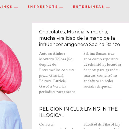
LINKS
ENTRESPOTS
ENTRELÍNEAS
Chocolates, Mundial y mucha,
mucha viralidad de la mano de la
influencer aragonesa Sabina Banzo
Autora: Ainhoa
Sabina Banzo, tras
Montero Tolosa (Se
años como reportera
despide de
de televisión y locutora
Entremedios con esta
de spots para grandes
pieza. Gracias).
marcas, comenzó su
Editora: Patricia
andadura en redes
Gascón Vera. La
sociales después...
periodista zaragozana
RELIGION IN CLUJ: LIVING IN THE
ILLOGICAL
Con este
Facultad de Filosofía y