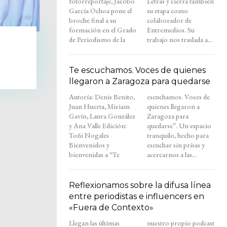
fotorreportaje, Jacobo
Letras y cierra también
García Ochoa pone el
su etapa como
broche final a su
colaborador de
formación en el Grado
Entremedios. Su
de Periodismo de la
trabajo nos traslada a...
Te escuchamos. Voces de quienes
llegaron a Zaragoza para quedarse
Autoría: Denis Benito,
escuchamos. Voces de
Juan Huerta, Miriam
quienes llegaron a
Gavín, Laura González
Zaragoza para
y Ana Valle Edición:
quedarse”. Un espacio
Toñi Nogales
tranquilo, hecho para
Bienvenidos y
escuchar sin prisas y
bienvenidas a “Te
acercarnos a las...
Reflexionamos sobre la difusa línea
entre periodistas e influencers en
«Fuera de Contexto»
Llegan las últimas
nuestro propio podcast