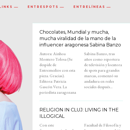
LINKS
ENTRESPOTS
ENTRELÍNEAS
Chocolates, Mundial y mucha,
mucha viralidad de la mano de la
influencer aragonesa Sabina Banzo
Autora: Ainhoa
Sabina Banzo, tras
Montero Tolosa (Se
años como reportera
despide de
de televisión y locutora
Entremedios con esta
de spots para grandes
pieza. Gracias).
marcas, comenzó su
Editora: Patricia
andadura en redes
Gascón Vera. La
sociales después...
periodista zaragozana
RELIGION IN CLUJ: LIVING IN THE
ILLOGICAL
Con este
Facultad de Filosofía y