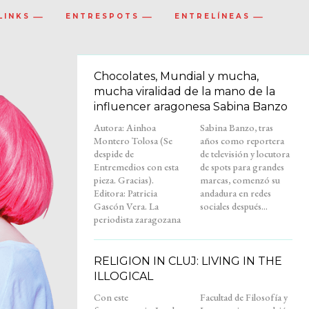
LINKS
ENTRESPOTS
ENTRELÍNEAS
Chocolates, Mundial y mucha,
mucha viralidad de la mano de la
influencer aragonesa Sabina Banzo
Autora: Ainhoa
Sabina Banzo, tras
Montero Tolosa (Se
años como reportera
despide de
de televisión y locutora
Entremedios con esta
de spots para grandes
pieza. Gracias).
marcas, comenzó su
Editora: Patricia
andadura en redes
Gascón Vera. La
sociales después...
periodista zaragozana
RELIGION IN CLUJ: LIVING IN THE
ILLOGICAL
Con este
Facultad de Filosofía y