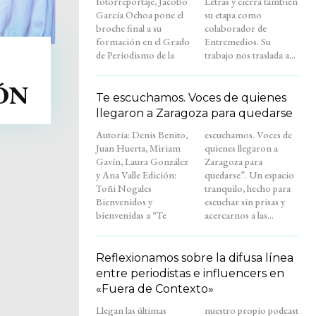
fotorreportaje, Jacobo
Letras y cierra también
García Ochoa pone el
su etapa como
broche final a su
colaborador de
formación en el Grado
Entremedios. Su
de Periodismo de la
trabajo nos traslada a...
ÓN
Te escuchamos. Voces de quienes
llegaron a Zaragoza para quedarse
Autoría: Denis Benito,
escuchamos. Voces de
Juan Huerta, Miriam
quienes llegaron a
Gavín, Laura González
Zaragoza para
y Ana Valle Edición:
quedarse”. Un espacio
Toñi Nogales
tranquilo, hecho para
Bienvenidos y
escuchar sin prisas y
bienvenidas a “Te
acercarnos a las...
Reflexionamos sobre la difusa línea
entre periodistas e influencers en
«Fuera de Contexto»
Llegan las últimas
nuestro propio podcast