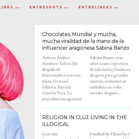
LINKS
ENTRESPOTS
ENTRELÍNEAS
Chocolates, Mundial y mucha,
mucha viralidad de la mano de la
influencer aragonesa Sabina Banzo
Autora: Ainhoa
Sabina Banzo, tras
Montero Tolosa (Se
años como reportera
despide de
de televisión y locutora
Entremedios con esta
de spots para grandes
pieza. Gracias).
marcas, comenzó su
Editora: Patricia
andadura en redes
Gascón Vera. La
sociales después...
periodista zaragozana
RELIGION IN CLUJ: LIVING IN THE
ILLOGICAL
Con este
Facultad de Filosofía y