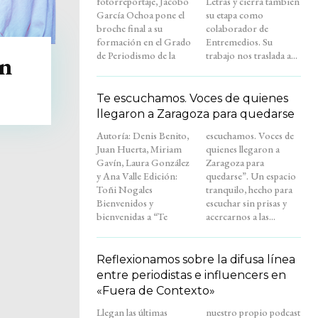
fotorreportaje, Jacobo
Letras y cierra también
García Ochoa pone el
su etapa como
broche final a su
colaborador de
formación en el Grado
Entremedios. Su
de Periodismo de la
trabajo nos traslada a...
in
Te escuchamos. Voces de quienes
llegaron a Zaragoza para quedarse
Autoría: Denis Benito,
escuchamos. Voces de
Juan Huerta, Miriam
quienes llegaron a
Gavín, Laura González
Zaragoza para
y Ana Valle Edición:
quedarse”. Un espacio
Toñi Nogales
tranquilo, hecho para
Bienvenidos y
escuchar sin prisas y
bienvenidas a “Te
acercarnos a las...
Reflexionamos sobre la difusa línea
entre periodistas e influencers en
«Fuera de Contexto»
Llegan las últimas
nuestro propio podcast