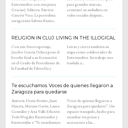
Entremedios con esta pieza.
para grandes marcas,
Gracias). Editora: Patricia
comenzó su andadura en
Gascón Vera. La periodista
redes sociales después...
zaragozana Sabina Banzo,
RELIGION IN CLUJ: LIVING IN THE ILLOGICAL
Con este fotorreportaje,
Letras y cierra también su
Jacobo García Ochoa pone el
etapa como colaborador de
broche final a su formación
Entremedios. Su trabajo nos
en el Grado de Periodismo de
traslada a...
la Facultad de Filosofía y
Te escuchamos. Voces de quienes llegaron a
Zaragoza para quedarse
Autoría: Denis Benito, Juan
Voces de quienes llegaron a
Huerta, Miriam Gavín, Laura
Zaragoza para quedarse”. Un
González y Ana Valle Edición:
espacio tranquilo, hecho para
Toñi Nogales Bienvenidos y
escuchar sin prisas y
bienvenidas a “Te escuchamos.
acercarnos a las...