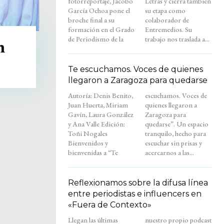
fotorreportaje, Jacobo
Letras y cierra también
García Ochoa pone el
su etapa como
broche final a su
colaborador de
formación en el Grado
Entremedios. Su
de Periodismo de la
trabajo nos traslada a...
n
Te escuchamos. Voces de quienes
llegaron a Zaragoza para quedarse
Autoría: Denis Benito,
escuchamos. Voces de
Juan Huerta, Miriam
quienes llegaron a
Gavín, Laura González
Zaragoza para
y Ana Valle Edición:
quedarse”. Un espacio
Toñi Nogales
tranquilo, hecho para
Bienvenidos y
escuchar sin prisas y
bienvenidas a “Te
acercarnos a las...
Reflexionamos sobre la difusa línea
entre periodistas e influencers en
«Fuera de Contexto»
Llegan las últimas
nuestro propio podcast