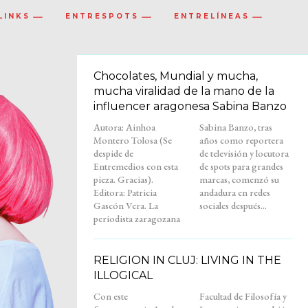
LINKS
ENTRESPOTS
ENTRELÍNEAS
Chocolates, Mundial y mucha,
mucha viralidad de la mano de la
influencer aragonesa Sabina Banzo
Autora: Ainhoa
Sabina Banzo, tras
Montero Tolosa (Se
años como reportera
despide de
de televisión y locutora
Entremedios con esta
de spots para grandes
pieza. Gracias).
marcas, comenzó su
Editora: Patricia
andadura en redes
Gascón Vera. La
sociales después...
periodista zaragozana
RELIGION IN CLUJ: LIVING IN THE
ILLOGICAL
Con este
Facultad de Filosofía y