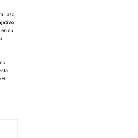
a Lazo,
jetivo
 en su
a
iso
Esta
BSH
.