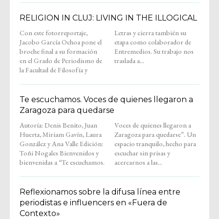
RELIGION IN CLUJ: LIVING IN THE ILLOGICAL
Con este fotorreportaje,
Letras y cierra también su
Jacobo García Ochoa pone el
etapa como colaborador de
broche final a su formación
Entremedios. Su trabajo nos
en el Grado de Periodismo de
traslada a...
la Facultad de Filosofía y
Te escuchamos. Voces de quienes llegaron a
Zaragoza para quedarse
Autoría: Denis Benito, Juan
Voces de quienes llegaron a
Huerta, Miriam Gavín, Laura
Zaragoza para quedarse”. Un
González y Ana Valle Edición:
espacio tranquilo, hecho para
Toñi Nogales Bienvenidos y
escuchar sin prisas y
bienvenidas a “Te escuchamos.
acercarnos a las...
Reflexionamos sobre la difusa línea entre
periodistas e influencers en «Fuera de
Contexto»