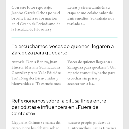
Con este fotorreportaje,
Letras y cierra también su
Jacobo García Ochoa pone el
etapa como colaborador de
broche final a su formación
Entremedios. Su trabajo nos
en el Grado de Periodismo de
traslada a...
la Facultad de Filosofía y
Te escuchamos. Voces de quienes llegaron a
Zaragoza para quedarse
Autoría: Denis Benito, Juan
Voces de quienes llegaron a
Huerta, Miriam Gavín, Laura
Zaragoza para quedarse”. Un
González y Ana Valle Edición:
espacio tranquilo, hecho para
Toñi Nogales Bienvenidos y
escuchar sin prisas y
bienvenidas a “Te escuchamos.
acercarnos a las...
Reflexionamos sobre la difusa línea entre
periodistas e influencers en «Fuera de
Contexto»
Llegan las últimas semanas del
nuestro propio podcast de
curso, pero los debates sobre
#Entremedios. Laura Jiménez,