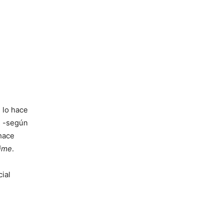
 lo hace
s -según
hace
time
.
cial