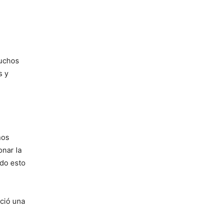
muchos
s y
nos
onar la
odo esto
ició una