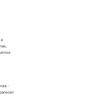
 a
nas,
nernos
ensa -
aparecen