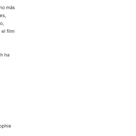
cho más
es,
o,
el film
gh ha
Sophie