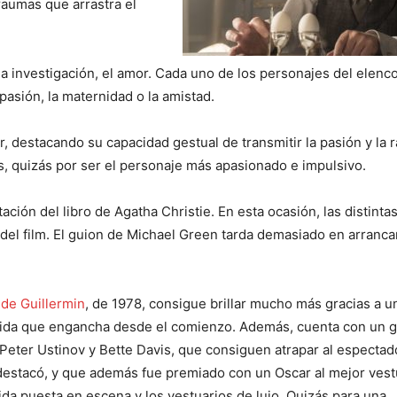
raumas que arrastra el
 la investigación, el amor. Cada uno de los personajes del elenc
pasión, la maternidad o la amistad.
 destacando su capacidad gestual de transmitir la pasión y la r
, quizás por ser el personaje más apasionado e impulsivo.
ación del libro de Agatha Christie. En esta ocasión, las distinta
 del film. El guion de Michael Green tarda demasiado en arranca
 de Guillermin
, de 1978, consigue brillar mucho más gracias a u
ida que engancha desde el comienzo. Además, cuenta con un 
Peter Ustinov y Bette Davis, que consiguen atrapar al espectado
destacó, y que además fue premiado con un Oscar al mejor vest
ida puesta en escena y los vestuarios de lujo. Quizás para una