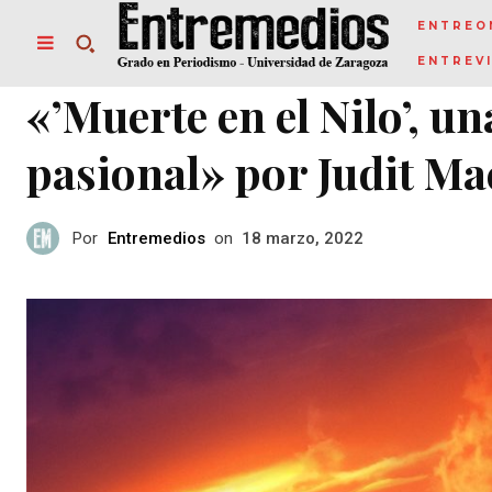
ENTREO
ENTREV
«’Muerte en el Nilo’, u
pasional» por Judit M
Por
Entremedios
on
18 marzo, 2022