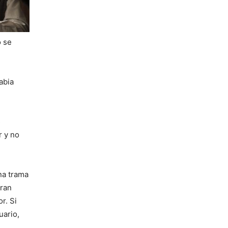
o se
abia
s
r y no
na trama
gran
r. Si
uario,