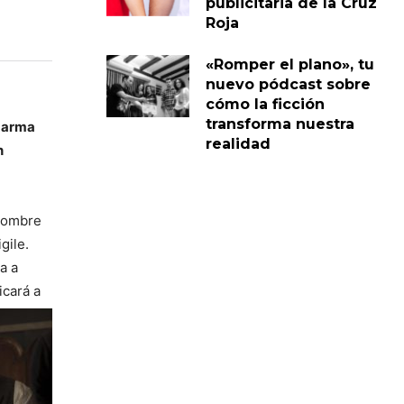
publicitaria de la Cruz
Roja
«Romper el plano», tu
nuevo pódcast sobre
cómo la ficción
transforma nuestra
l arma
realidad
n
 hombre
gile.
a a
icará a