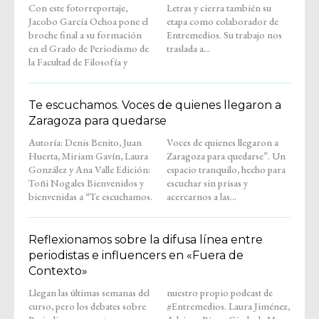
Con este fotorreportaje,
Letras y cierra también su
Jacobo García Ochoa pone el
etapa como colaborador de
broche final a su formación
Entremedios. Su trabajo nos
en el Grado de Periodismo de
traslada a...
la Facultad de Filosofía y
Te escuchamos. Voces de quienes llegaron a
Zaragoza para quedarse
Autoría: Denis Benito, Juan
Voces de quienes llegaron a
Huerta, Miriam Gavín, Laura
Zaragoza para quedarse”. Un
González y Ana Valle Edición:
espacio tranquilo, hecho para
Toñi Nogales Bienvenidos y
escuchar sin prisas y
bienvenidas a “Te escuchamos.
acercarnos a las...
Reflexionamos sobre la difusa línea entre
periodistas e influencers en «Fuera de
Contexto»
Llegan las últimas semanas del
nuestro propio podcast de
curso, pero los debates sobre
#Entremedios. Laura Jiménez,