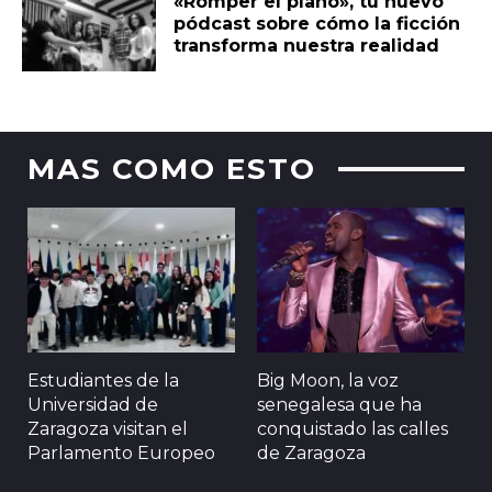
«Romper el plano», tu nuevo
pódcast sobre cómo la ficción
transforma nuestra realidad
MAS COMO ESTO
Estudiantes de la
Big Moon, la voz
Universidad de
senegalesa que ha
Zaragoza visitan el
conquistado las calles
Parlamento Europeo
de Zaragoza