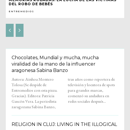
DEL ROBO DE BEBÉS
ENTREMEDIOS
Chocolates, Mundial y mucha, mucha
viralidad de la mano de la influencer
aragonesa Sabina Banzo
Autora: Ainhoa Montero
tras años como reportera de
Tolosa (Se despide de
televisión y locutora de spots
Entremedios con esta pieza.
para grandes marcas,
Gracias). Editora: Patricia
comenzó su andadura en
Gascón Vera. La periodista
redes sociales después...
zaragozana Sabina Banzo,
RELIGION IN CLUJ: LIVING IN THE ILLOGICAL