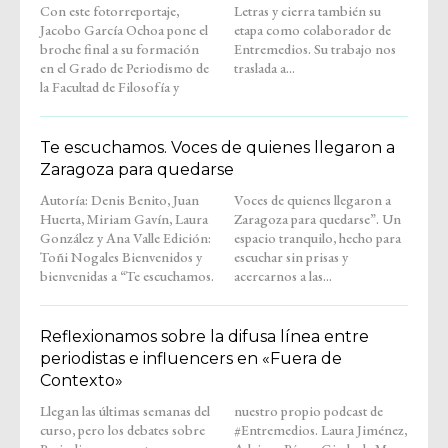
Con este fotorreportaje,
Letras y cierra también su
Jacobo García Ochoa pone el
etapa como colaborador de
broche final a su formación
Entremedios. Su trabajo nos
en el Grado de Periodismo de
traslada a...
la Facultad de Filosofía y
Te escuchamos. Voces de quienes llegaron a
Zaragoza para quedarse
Autoría: Denis Benito, Juan
Voces de quienes llegaron a
Huerta, Miriam Gavín, Laura
Zaragoza para quedarse”. Un
González y Ana Valle Edición:
espacio tranquilo, hecho para
Toñi Nogales Bienvenidos y
escuchar sin prisas y
bienvenidas a “Te escuchamos.
acercarnos a las...
Reflexionamos sobre la difusa línea entre
periodistas e influencers en «Fuera de
Contexto»
Llegan las últimas semanas del
nuestro propio podcast de
curso, pero los debates sobre
#Entremedios. Laura Jiménez,