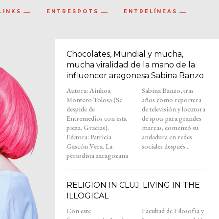
LINKS
ENTRESPOTS
ENTRELÍNEAS
Chocolates, Mundial y mucha,
mucha viralidad de la mano de la
influencer aragonesa Sabina Banzo
Autora: Ainhoa
Sabina Banzo, tras
Montero Tolosa (Se
años como reportera
despide de
de televisión y locutora
Entremedios con esta
de spots para grandes
pieza. Gracias).
marcas, comenzó su
Editora: Patricia
andadura en redes
Gascón Vera. La
sociales después...
periodista zaragozana
RELIGION IN CLUJ: LIVING IN THE
ILLOGICAL
Con este
Facultad de Filosofía y