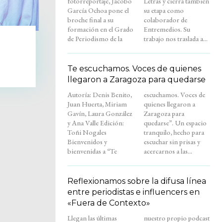
fotorreportaje, Jacobo
Letras y cierra también
García Ochoa pone el
su etapa como
broche final a su
colaborador de
formación en el Grado
Entremedios. Su
de Periodismo de la
trabajo nos traslada a...
Te escuchamos. Voces de quienes
llegaron a Zaragoza para quedarse
Autoría: Denis Benito,
escuchamos. Voces de
Juan Huerta, Miriam
quienes llegaron a
Gavín, Laura González
Zaragoza para
y Ana Valle Edición:
quedarse”. Un espacio
Toñi Nogales
tranquilo, hecho para
Bienvenidos y
escuchar sin prisas y
bienvenidas a “Te
acercarnos a las...
Reflexionamos sobre la difusa línea
entre periodistas e influencers en
«Fuera de Contexto»
Llegan las últimas
nuestro propio podcast