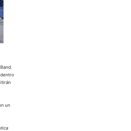
 Band.
 dentro
itirán
en un
tica