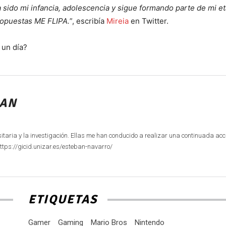
 sido mi infancia, adolescencia y sigue formando parte de mi e
ropuestas ME FLIPA.
”, escribía
Mireia
en Twitter.
 un día?
BAN
sitaria y la investigación. Ellas me han conducido a realizar una continuada acc
https://gicid.unizar.es/esteban-navarro/
ETIQUETAS
Gamer
Gaming
Mario Bros
Nintendo