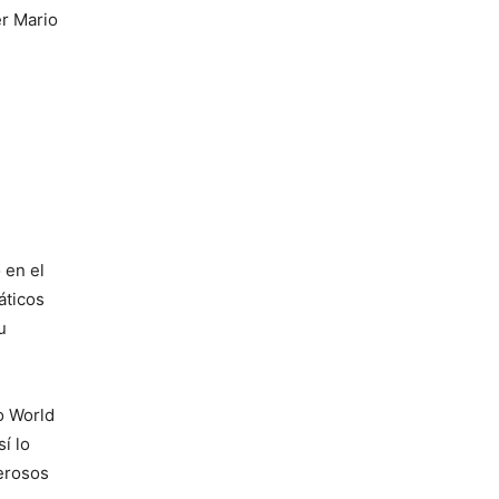
er Mario
 en el
áticos
u
o World
í lo
erosos