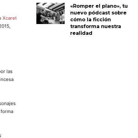
«Romper el plano», tu
nuevo pódcast sobre
o
Xcaret
cómo la ficción
2015,
transforma nuestra
realidad
or las
incesa
rsonajes
e forma
s