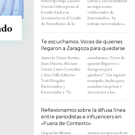
fotorreportaje, Jacobo
Letras y cierra también
García Ochoa pone el
su etapa como
broche final a su
colaborador de
formación en el Grado
Entremedios. Su
de Periodismo de la
trabajo nos traslada a...
ndo
Te escuchamos. Voces de quienes
llegaron a Zaragoza para quedarse
Autoría: Denis Benito,
escuchamos. Voces de
Juan Huerta, Miriam
quienes llegaron a
Gavín, Laura González
Zaragoza para
y Ana Valle Edición:
quedarse”. Un espacio
Toñi Nogales
tranquilo, hecho para
Bienvenidos y
escuchar sin prisas y
bienvenidas a “Te
acercarnos a las...
Reflexionamos sobre la difusa línea
entre periodistas e influencers en
«Fuera de Contexto»
Llegan las últimas
nuestro propio podcast