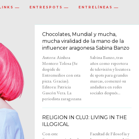
LINKS
ENTRESPOTS
ENTRELÍNEAS
Chocolates, Mundial y mucha,
mucha viralidad de la mano de la
influencer aragonesa Sabina Banzo
Autora: Ainhoa
Sabina Banzo, tras
Montero Tolosa (Se
años como reportera
despide de
de televisión y locutora
Entremedios con esta
de spots para grandes
pieza. Gracias).
marcas, comenzó su
Editora: Patricia
andadura en redes
Gascón Vera. La
sociales después...
periodista zaragozana
RELIGION IN CLUJ: LIVING IN THE
ILLOGICAL
Con este
Facultad de Filosofía y