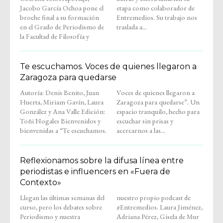
Jacobo García Ochoa pone el
etapa como colaborador de
broche final a su formación
Entremedios. Su trabajo nos
en el Grado de Periodismo de
traslada a...
la Facultad de Filosofía y
Te escuchamos. Voces de quienes llegaron a
Zaragoza para quedarse
Autoría: Denis Benito, Juan
Voces de quienes llegaron a
Huerta, Miriam Gavín, Laura
Zaragoza para quedarse”. Un
González y Ana Valle Edición:
espacio tranquilo, hecho para
Toñi Nogales Bienvenidos y
escuchar sin prisas y
bienvenidas a “Te escuchamos.
acercarnos a las...
Reflexionamos sobre la difusa línea entre
periodistas e influencers en «Fuera de
Contexto»
Llegan las últimas semanas del
nuestro propio podcast de
curso, pero los debates sobre
#Entremedios. Laura Jiménez,
Periodismo y nuestra
Adriana Pérez, Gisela de Mur