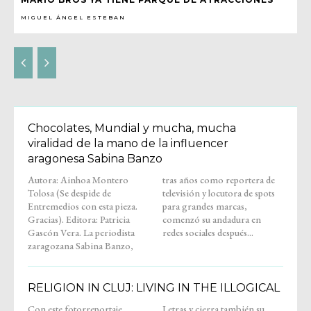
MIGUEL ÁNGEL ESTEBAN
Chocolates, Mundial y mucha, mucha
viralidad de la mano de la influencer
aragonesa Sabina Banzo
Autora: Ainhoa Montero
tras años como reportera de
Tolosa (Se despide de
televisión y locutora de spots
Entremedios con esta pieza.
para grandes marcas,
Gracias). Editora: Patricia
comenzó su andadura en
Gascón Vera. La periodista
redes sociales después...
zaragozana Sabina Banzo,
RELIGION IN CLUJ: LIVING IN THE ILLOGICAL
Con este fotorreportaje,
Letras y cierra también su