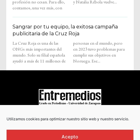
profesión no cesan. Para ello,
y Natalia Rébola vuelve...
contamos, una vez más, con
Sangrar por tu equipo, la exitosa campaña
publicitaria de la Cruz Roja
La Cruz Roja es una de las
personas en el mundo, pero
ONGs más importantes del
en 2023 tuvo problemas para
mundo. Solo su filial española
cumplir sus objetivos en
ayudó a más de 11 millones de
Noruega. Ese...
COPYRIGHT © 2022
Utilizamos cookies para optimizar nuestro sitio web y nuestro servicio.
Acepto