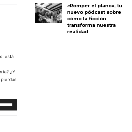
«Romper el plano», tu
nuevo pódcast sobre
cómo la ficción
transforma nuestra
realidad
s, está
n
oria? ¿Y
 pierdas
tiliza
as
eclas
e