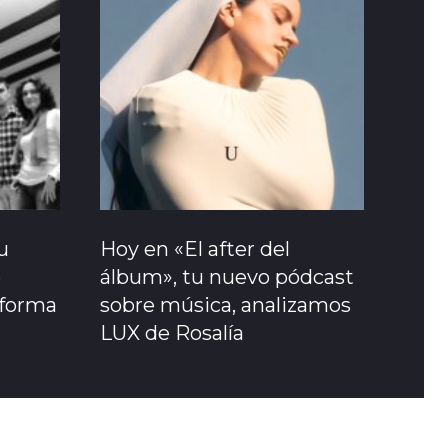
u
Hoy en «El after del
e
álbum», tu nuevo pódcast
sforma
sobre música, analizamos
LUX de Rosalía