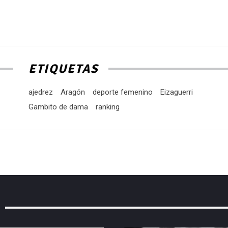
f
a
p
a
o
ETIQUETAS
d
e
ajedrez
Aragón
deporte femenino
Eizaguerri
v
Gambito de dama
ranking