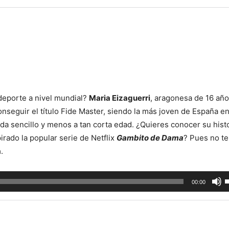
deporte a nivel mundial?
Maria Eizaguerri
, aragonesa de 16 año
nseguir el título Fide Master, siendo la más joven de España e
da sencillo y menos a tan corta edad. ¿Quieres conocer su hist
pirado la popular serie de Netflix
Gambito de Dama
? Pues no te
a
.
U
00:00
l
t
d