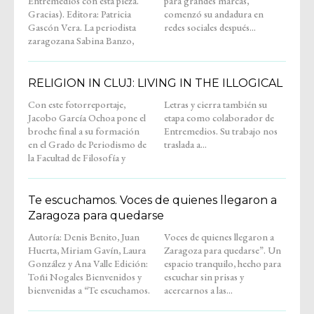
Entremedios con esta pieza.
para grandes marcas,
Gracias). Editora: Patricia
comenzó su andadura en
Gascón Vera. La periodista
redes sociales después...
zaragozana Sabina Banzo,
RELIGION IN CLUJ: LIVING IN THE ILLOGICAL
Con este fotorreportaje,
Letras y cierra también su
Jacobo García Ochoa pone el
etapa como colaborador de
broche final a su formación
Entremedios. Su trabajo nos
en el Grado de Periodismo de
traslada a...
la Facultad de Filosofía y
Te escuchamos. Voces de quienes llegaron a
Zaragoza para quedarse
Autoría: Denis Benito, Juan
Voces de quienes llegaron a
Huerta, Miriam Gavín, Laura
Zaragoza para quedarse”. Un
González y Ana Valle Edición:
espacio tranquilo, hecho para
Toñi Nogales Bienvenidos y
escuchar sin prisas y
bienvenidas a “Te escuchamos.
acercarnos a las...