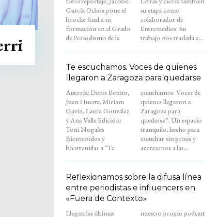
fotorreportaje, Jacobo
Letras y cierra también
García Ochoa pone el
su etapa como
broche final a su
colaborador de
formación en el Grado
Entremedios. Su
de Periodismo de la
trabajo nos traslada a...
erri
Te escuchamos. Voces de quienes
llegaron a Zaragoza para quedarse
Autoría: Denis Benito,
escuchamos. Voces de
Juan Huerta, Miriam
quienes llegaron a
Gavín, Laura González
Zaragoza para
y Ana Valle Edición:
quedarse”. Un espacio
Toñi Nogales
tranquilo, hecho para
Bienvenidos y
escuchar sin prisas y
bienvenidas a “Te
acercarnos a las...
Reflexionamos sobre la difusa línea
entre periodistas e influencers en
«Fuera de Contexto»
Llegan las últimas
nuestro propio podcast