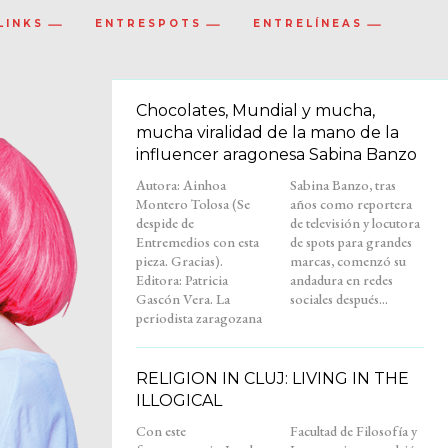
LINKS
ENTRESPOTS
ENTRELÍNEAS
Chocolates, Mundial y mucha,
mucha viralidad de la mano de la
influencer aragonesa Sabina Banzo
Autora: Ainhoa
Sabina Banzo, tras
Montero Tolosa (Se
años como reportera
despide de
de televisión y locutora
Entremedios con esta
de spots para grandes
pieza. Gracias).
marcas, comenzó su
Editora: Patricia
andadura en redes
Gascón Vera. La
sociales después...
periodista zaragozana
RELIGION IN CLUJ: LIVING IN THE
ILLOGICAL
Con este
Facultad de Filosofía y