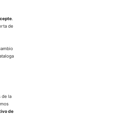
acepte
.
erta de
 cambio
ataloga
 de la
Hemos
tivo de