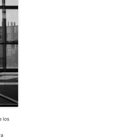
e los
ra