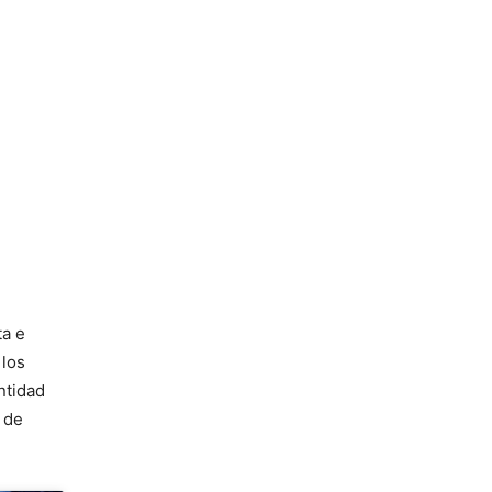
ta e
 los
ntidad
 de