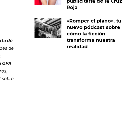
publicitaria de la Cruz
Roja
«Romper el plano», tu
nuevo pódcast sobre
cómo la ficción
transforma nuestra
rta de
realidad
ndes de
,
la OPA
ros,
d
sobre