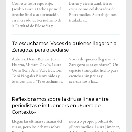
Con este fotorreportaje,
Letras y cierra también su
Jacobo García Ochoa pone el
etapa como colaborador de
broche final a su formación
Entremedios. Su trabajo nos
en el Grado de Periodismo de
traslada a...
la Facultad de Filosofía y
Te escuchamos. Voces de quienes llegaron a
Zaragoza para quedarse
Autoría: Denis Benito, Juan
Voces de quienes llegaron a
Huerta, Miriam Gavín, Laura
Zaragoza para quedarse”. Un
González y Ana Valle Edición:
espacio tranquilo, hecho para
Toñi Nogales Bienvenidos y
escuchar sin prisas y
bienvenidas a “Te escuchamos.
acercarnos a las...
Reflexionamos sobre la difusa línea entre
periodistas e influencers en «Fuera de
Contexto»
Llegan las últimas semanas del
nuestro propio podcast de
curso, pero los debates sobre
#Entremedios. Laura Jiménez,