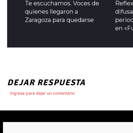
Te escuchamos. Voces de
Refle
quienes llegaron a
difusa
Zaragoza para quedarse
period
en «F
DEJAR RESPUESTA
Ingresa para dejar un comentario