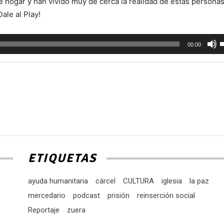
te hogar y han vivido muy de cerca la realidad de estas personas
Dale al Play!
U
00:00
l
t
d
f
a
p
a
o
ETIQUETAS
d
e
ayuda humanitaria
cárcel
CULTURA
iglesia
la paz
v
mercedario
podcast
prisión
reinserción social
Reportaje
zuera