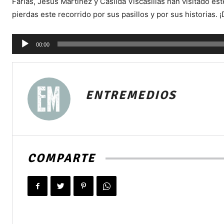
Farias, Jesús Martínez y Casilda Viscasillas han visitado es
pierdas este recorrido por sus pasillos y por sus historias. ¡
Reproductor
00:00
de
audio
ENTREMEDIOS
COMPARTE