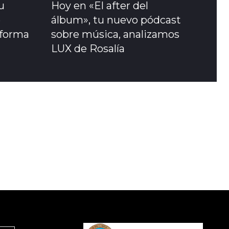
u
Hoy en «El after del
e
álbum», tu nuevo pódcast
sforma
sobre música, analizamos
LUX de Rosalía