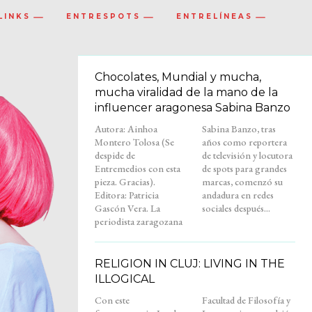
LINKS
ENTRESPOTS
ENTRELÍNEAS
Chocolates, Mundial y mucha,
mucha viralidad de la mano de la
influencer aragonesa Sabina Banzo
Autora: Ainhoa
Sabina Banzo, tras
Montero Tolosa (Se
años como reportera
despide de
de televisión y locutora
Entremedios con esta
de spots para grandes
pieza. Gracias).
marcas, comenzó su
Editora: Patricia
andadura en redes
Gascón Vera. La
sociales después...
periodista zaragozana
RELIGION IN CLUJ: LIVING IN THE
ILLOGICAL
Con este
Facultad de Filosofía y