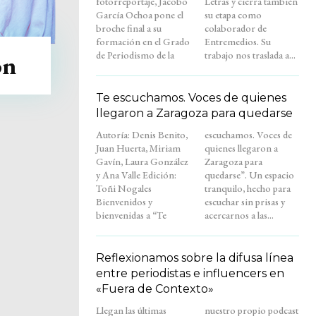
fotorreportaje, Jacobo
Letras y cierra también
García Ochoa pone el
su etapa como
broche final a su
colaborador de
formación en el Grado
Entremedios. Su
de Periodismo de la
trabajo nos traslada a...
ón
Te escuchamos. Voces de quienes
llegaron a Zaragoza para quedarse
Autoría: Denis Benito,
escuchamos. Voces de
Juan Huerta, Miriam
quienes llegaron a
Gavín, Laura González
Zaragoza para
y Ana Valle Edición:
quedarse”. Un espacio
Toñi Nogales
tranquilo, hecho para
Bienvenidos y
escuchar sin prisas y
bienvenidas a “Te
acercarnos a las...
Reflexionamos sobre la difusa línea
entre periodistas e influencers en
«Fuera de Contexto»
Llegan las últimas
nuestro propio podcast