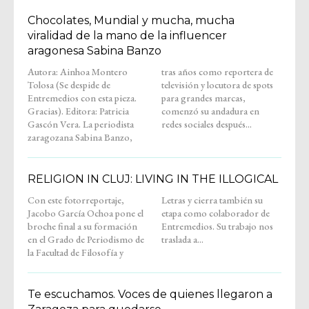
Chocolates, Mundial y mucha, mucha
viralidad de la mano de la influencer
aragonesa Sabina Banzo
Autora: Ainhoa Montero
tras años como reportera de
Tolosa (Se despide de
televisión y locutora de spots
Entremedios con esta pieza.
para grandes marcas,
Gracias). Editora: Patricia
comenzó su andadura en
Gascón Vera. La periodista
redes sociales después...
zaragozana Sabina Banzo,
RELIGION IN CLUJ: LIVING IN THE ILLOGICAL
Con este fotorreportaje,
Letras y cierra también su
Jacobo García Ochoa pone el
etapa como colaborador de
broche final a su formación
Entremedios. Su trabajo nos
en el Grado de Periodismo de
traslada a...
la Facultad de Filosofía y
Te escuchamos. Voces de quienes llegaron a