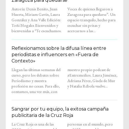
Zaragoza para quedarse
Autoría: Denis Benito, Juan
Voces de quienes llegaron a
Huerta, Miriam Gavín, Laura
Zaragoza para quedarse”. Un
González y Ana Valle Edición:
espacio tranquilo, hecho para
Toñi Nogales Bienvenidos y
escuchar sin prisas y
bienvenidas a “Te escuchamos.
acercarnos a las...
Reflexionamos sobre la difusa línea entre
periodistas e influencers en «Fuera de
Contexto»
Llegan las últimas semanas del
nuestro propio podcast de
curso, pero los debates sobre
#Entremedios. Laura Jiménez,
Periodismo y nuestra
Adriana Pérez, Gisela de Mur
profesión no cesan. Para ello,
y Natalia Rébola vuelve...
contamos, una vez más, con
Sangrar por tu equipo, la exitosa campaña
publicitaria de la Cruz Roja
La Cruz Roja es una de las
personas en el mundo, pero