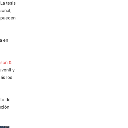
La tesis
ional,
s pueden
a en
e
son &
uvenil y
más los
nto de
ución,