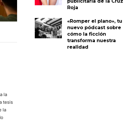
publicitaria de la Cruz
Roja
«Romper el plano», tu
nuevo pódcast sobre
cómo la ficción
transforma nuestra
realidad
a la
a tesis
 la
do