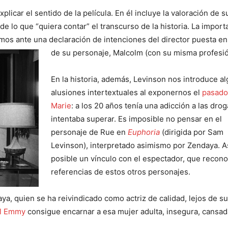
licar el sentido de la película. En él incluye la valoración de s
 lo que “quiera contar” el transcurso de la historia. La import
mos ante una declaración de intenciones del director puesta en
de su personaje, Malcolm (con su misma profesió
En la historia, además, Levinson nos introduce a
alusiones intertextuales al exponernos el
pasado
Marie
: a los 20 años tenía una adicción a las dro
intentaba superar. Es imposible no pensar en el
personaje de Rue en
Euphoria
(dirigida por Sam
Levinson), interpretado asimismo por Zendaya. A
posible un vínculo con el espectador, que recono
referencias de estos otros personajes.
ya, quien se ha reivindicado como actriz de calidad, lejos de su
el Emmy
consigue encarnar a esa mujer adulta, insegura, cansada