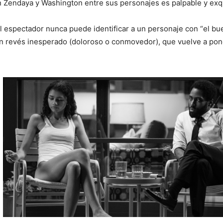
an Zendaya y Washington entre sus personajes es palpable y exqu
el espectador nunca puede identificar a un personaje con “el bu
n revés inesperado (doloroso o conmovedor), que vuelve a pon