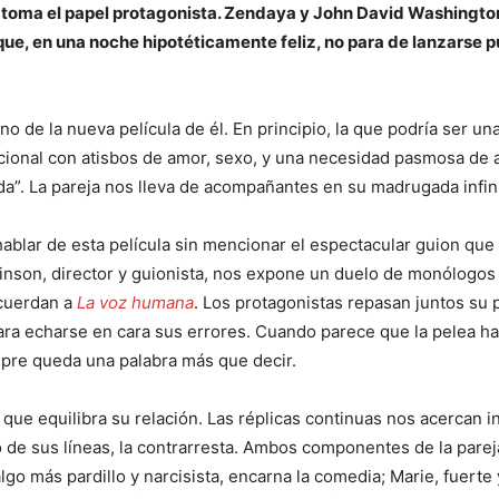
 toma el papel protagonista. Zendaya y John David Washingto
ue, en una noche hipotéticamente feliz, no para de lanzarse 
reno de la nueva película de él. En principio, la que podría ser un
cional con atisbos de amor, sexo, y una necesidad pasmosa de a
da”. La pareja nos lleva de acompañantes en su madrugada infini
ablar de esta película sin mencionar el espectacular guion que 
nson, director y guionista, nos expone un duelo de monólogos
cuerdan a
La voz humana
. Los protagonistas repasan juntos su 
ra echarse en cara sus errores. Cuando parece que la pelea ha
pre queda una palabra más que decir.
 que equilibra su relación. Las réplicas continuas nos acercan i
do de sus líneas, la contrarresta. Ambos componentes de la parej
go más pardillo y narcisista, encarna la comedia; Marie, fuerte 