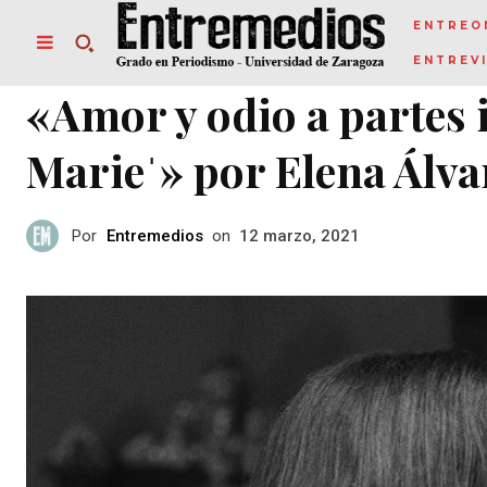
ENTREO
ENTREV
«Amor y odio a partes 
Marieˈ» por Elena Álva
Por
Entremedios
on
12 marzo, 2021