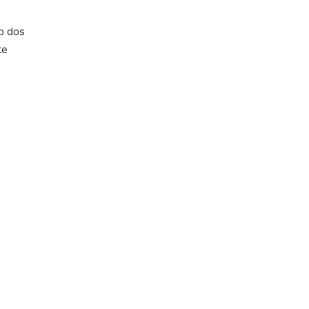
lo dos
te