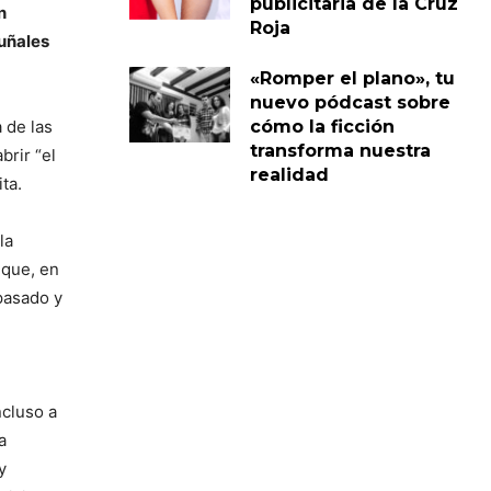
publicitaria de la Cruz
n
Roja
puñales
«Romper el plano», tu
nuevo pódcast sobre
a de las
cómo la ficción
transforma nuestra
brir “el
realidad
ta.
la
 que, en
pasado y
ncluso a
a
y