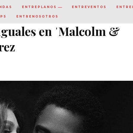
NDAS
ENTREPLANOS
ENTREVENTOS
ENTRE
IPS
ENTRENOSOTROS
iguales en ˈMalcolm &
rez