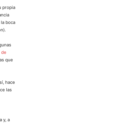
u propia
ancia
 la boca
n).
lgunas
 de
gas que
sí, hace
ce las
 y, a