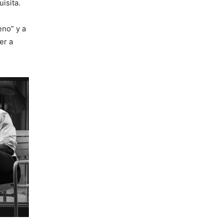
isita.
eno” y a
er a