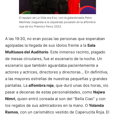
El equipo de La Vida era Eso, con la galardonada Petra
Martínez (segunda a la izquierda) posando en la alfombra
roja de los Premios Feroz 2022.
A las 19:30, no eran pocas las personas que esperaban
agolpadas la llegada de sus ídolos frente a la
Sala
Multiusos del Auditorio
. Este inmenso recinto, plagado
de mesas circulares, fue el escenario de la noche. Un
escenario que también aguardaba pacientemente a
actores y actrices, directores y directoras… En definitiva,
a las mayores estrellas de nuestras pequeñas y grandes
pantallas. La
alfombra roja
, que duró unas dos horas, vio
pasar a decenas de estas personalidades, como
Najwa
Nimri
, quien entró coreada al son del “Bella Ciao” y con
los regalos de sus admiradores en la mano. O
Yolanda
Ramos
, con un carismático vestido de Caperucita Roja. El