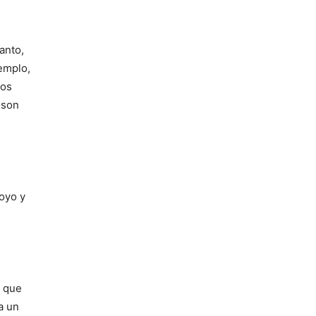
anto,
emplo,
ios
 son
oyo y
s que
a un