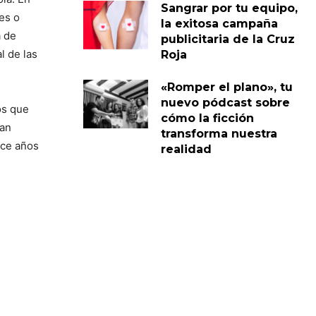
Sangrar por tu equipo,
es o
la exitosa campaña
a de
publicitaria de la Cruz
l de las
Roja
«Romper el plano», tu
nuevo pódcast sobre
os que
cómo la ficción
tan
transforma nuestra
nce años
realidad