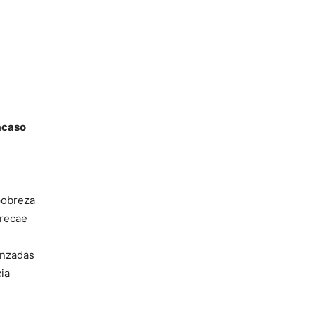
racaso
 pobreza
 recae
anzadas
ia