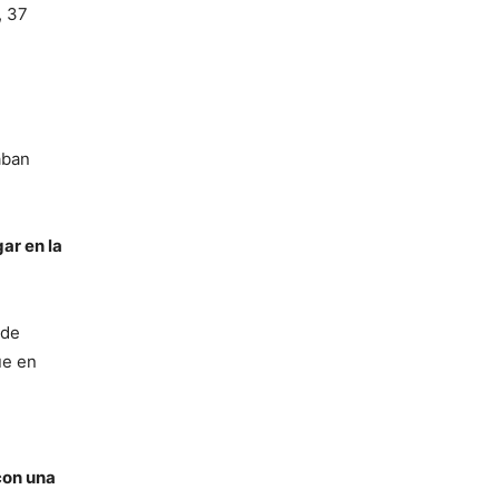
, 37
aban
ar en la
 de
ue en
con una