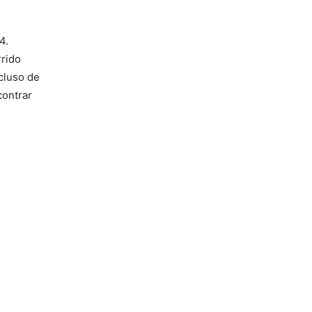
4.
rrido
ncluso de
contrar