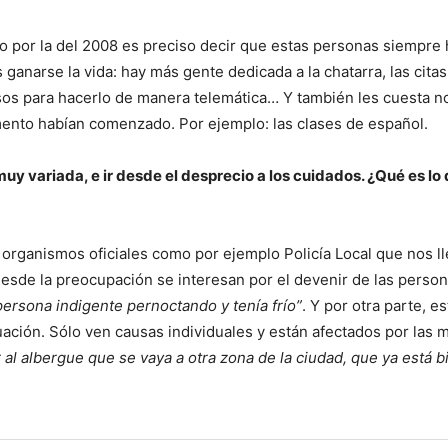
l o por la del 2008 es preciso decir que estas personas siempre
 ganarse la vida: hay más gente dedicada a la chatarra, las citas
sos para hacerlo de manera telemática… Y también les cuesta n
mento habían comenzado. Por ejemplo: las clases de español.
uy variada, e ir desde el desprecio a los cuidados. ¿
Qu
é es lo
 organismos oficiales como por ejemplo Policía Local que nos l
e desde la preocupación se interesan por el devenir de las perso
persona indigente pernoctando y tenía frío”
. Y por otra parte, es
ación. Sólo ven causas individuales y están afectados por las m
r al albergue que se vaya a otra zona de la ciudad, que ya está b