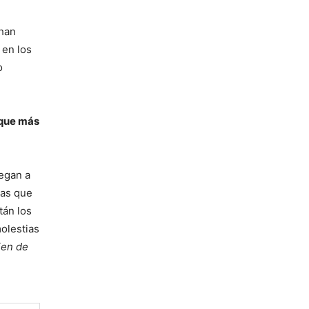
 han
 en los
o
 que más
legan a
nas que
tán los
olestias
ien de