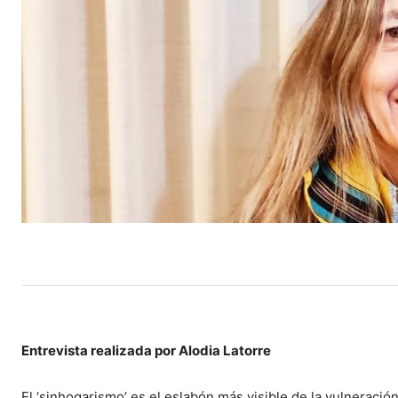
Entrevista realizada por Alodia Latorre
El ‘sinhogarismo’ es el eslabón más visible de la vulneració