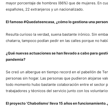
mayor porcentaje de hombres (66%) que de mujeres. En cuan
españoles, 22 extranjeros y un nacionalizado.
El famoso #Quedateencasa, ¿cómo lo gestiona una persona
Resulta curioso la verdad, suena bastante irónico. Sin em
chatarra, tampoco podían pedir en las calles porque no hab
¿
Qu
é nuevas actuaciones se han llevado a cabo para gestion
pandemia?
Se creó un albergue en tiempo record en el pabellón de Ten
personas sin hogar. Las personas que pudieron alojarse val
todo momento hubo bastante colaboración entre el sector pú
trabajadores y técnicos del servicio junto con los voluntario
El proyecto ‘Chabolismo’ lleva 15 años en funcionamiento. 