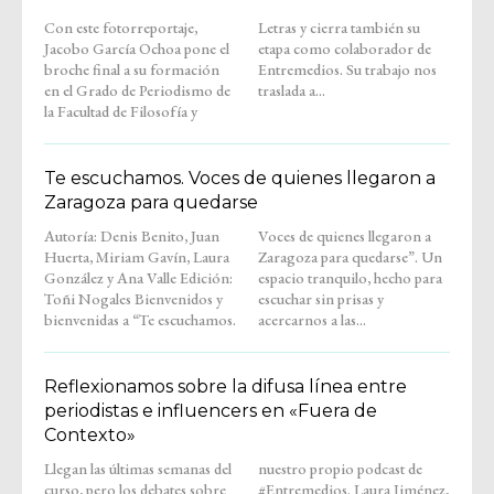
Con este fotorreportaje,
Letras y cierra también su
Jacobo García Ochoa pone el
etapa como colaborador de
broche final a su formación
Entremedios. Su trabajo nos
en el Grado de Periodismo de
traslada a...
la Facultad de Filosofía y
Te escuchamos. Voces de quienes llegaron a
Zaragoza para quedarse
Autoría: Denis Benito, Juan
Voces de quienes llegaron a
Huerta, Miriam Gavín, Laura
Zaragoza para quedarse”. Un
González y Ana Valle Edición:
espacio tranquilo, hecho para
Toñi Nogales Bienvenidos y
escuchar sin prisas y
bienvenidas a “Te escuchamos.
acercarnos a las...
Reflexionamos sobre la difusa línea entre
periodistas e influencers en «Fuera de
Contexto»
Llegan las últimas semanas del
nuestro propio podcast de
curso, pero los debates sobre
#Entremedios. Laura Jiménez,