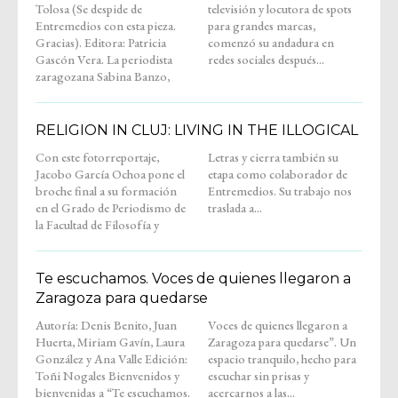
Tolosa (Se despide de
televisión y locutora de spots
Entremedios con esta pieza.
para grandes marcas,
Gracias). Editora: Patricia
comenzó su andadura en
Gascón Vera. La periodista
redes sociales después...
zaragozana Sabina Banzo,
RELIGION IN CLUJ: LIVING IN THE ILLOGICAL
Con este fotorreportaje,
Letras y cierra también su
Jacobo García Ochoa pone el
etapa como colaborador de
broche final a su formación
Entremedios. Su trabajo nos
en el Grado de Periodismo de
traslada a...
la Facultad de Filosofía y
Te escuchamos. Voces de quienes llegaron a
Zaragoza para quedarse
Autoría: Denis Benito, Juan
Voces de quienes llegaron a
Huerta, Miriam Gavín, Laura
Zaragoza para quedarse”. Un
González y Ana Valle Edición:
espacio tranquilo, hecho para
Toñi Nogales Bienvenidos y
escuchar sin prisas y
bienvenidas a “Te escuchamos.
acercarnos a las...