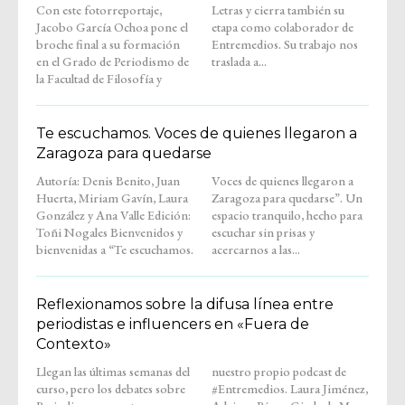
Con este fotorreportaje,
Letras y cierra también su
Jacobo García Ochoa pone el
etapa como colaborador de
broche final a su formación
Entremedios. Su trabajo nos
en el Grado de Periodismo de
traslada a...
la Facultad de Filosofía y
Te escuchamos. Voces de quienes llegaron a
Zaragoza para quedarse
Autoría: Denis Benito, Juan
Voces de quienes llegaron a
Huerta, Miriam Gavín, Laura
Zaragoza para quedarse”. Un
González y Ana Valle Edición:
espacio tranquilo, hecho para
Toñi Nogales Bienvenidos y
escuchar sin prisas y
bienvenidas a “Te escuchamos.
acercarnos a las...
Reflexionamos sobre la difusa línea entre
periodistas e influencers en «Fuera de
Contexto»
Llegan las últimas semanas del
nuestro propio podcast de
curso, pero los debates sobre
#Entremedios. Laura Jiménez,