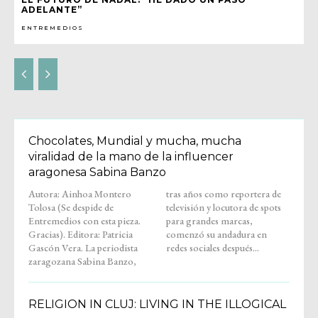
ADELANTE”
ENTREMEDIOS
Chocolates, Mundial y mucha, mucha
viralidad de la mano de la influencer
aragonesa Sabina Banzo
Autora: Ainhoa Montero
tras años como reportera de
Tolosa (Se despide de
televisión y locutora de spots
Entremedios con esta pieza.
para grandes marcas,
Gracias). Editora: Patricia
comenzó su andadura en
Gascón Vera. La periodista
redes sociales después...
zaragozana Sabina Banzo,
RELIGION IN CLUJ: LIVING IN THE ILLOGICAL