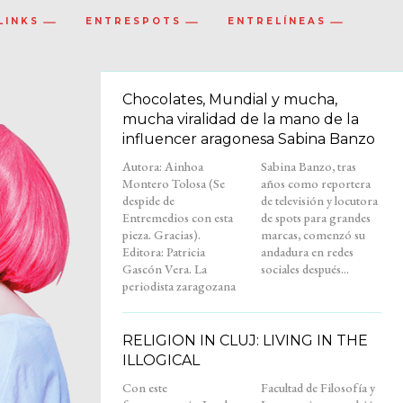
LINKS
ENTRESPOTS
ENTRELÍNEAS
Chocolates, Mundial y mucha,
mucha viralidad de la mano de la
influencer aragonesa Sabina Banzo
Autora: Ainhoa
Sabina Banzo, tras
Montero Tolosa (Se
años como reportera
despide de
de televisión y locutora
Entremedios con esta
de spots para grandes
pieza. Gracias).
marcas, comenzó su
Editora: Patricia
andadura en redes
Gascón Vera. La
sociales después...
periodista zaragozana
RELIGION IN CLUJ: LIVING IN THE
ILLOGICAL
Con este
Facultad de Filosofía y