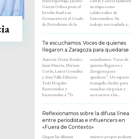
fotorreportaje, Jacobo
Letras y cierra también
García Ochoa pone el
su etapa como
broche final a su
colaborador de
formación en el Grado
Entremedios. Su
de Periodismo de la
trabajo nos traslada a...
ia
Te escuchamos. Voces de quienes
llegaron a Zaragoza para quedarse
Autoría: Denis Benito,
escuchamos. Voces de
Juan Huerta, Miriam
quienes llegaron a
Gavín, Laura González
Zaragoza para
y Ana Valle Edición:
quedarse”. Un espacio
Toñi Nogales
tranquilo, hecho para
Bienvenidos y
escuchar sin prisas y
bienvenidas a “Te
acercarnos a las...
Reflexionamos sobre la difusa línea
entre periodistas e influencers en
«Fuera de Contexto»
Llegan las últimas
nuestro propio podcast