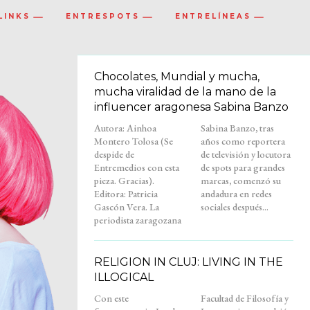
LINKS
ENTRESPOTS
ENTRELÍNEAS
Chocolates, Mundial y mucha,
mucha viralidad de la mano de la
influencer aragonesa Sabina Banzo
Autora: Ainhoa
Sabina Banzo, tras
Montero Tolosa (Se
años como reportera
despide de
de televisión y locutora
Entremedios con esta
de spots para grandes
pieza. Gracias).
marcas, comenzó su
Editora: Patricia
andadura en redes
Gascón Vera. La
sociales después...
periodista zaragozana
RELIGION IN CLUJ: LIVING IN THE
ILLOGICAL
Con este
Facultad de Filosofía y