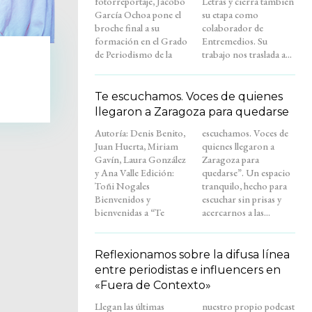
fotorreportaje, Jacobo
Letras y cierra también
García Ochoa pone el
su etapa como
broche final a su
colaborador de
formación en el Grado
Entremedios. Su
de Periodismo de la
trabajo nos traslada a...
Te escuchamos. Voces de quienes
llegaron a Zaragoza para quedarse
Autoría: Denis Benito,
escuchamos. Voces de
Juan Huerta, Miriam
quienes llegaron a
Gavín, Laura González
Zaragoza para
y Ana Valle Edición:
quedarse”. Un espacio
Toñi Nogales
tranquilo, hecho para
Bienvenidos y
escuchar sin prisas y
bienvenidas a “Te
acercarnos a las...
Reflexionamos sobre la difusa línea
entre periodistas e influencers en
«Fuera de Contexto»
Llegan las últimas
nuestro propio podcast