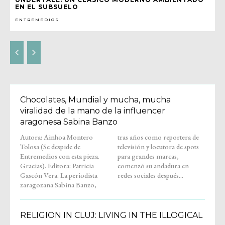
EN EL SUBSUELO
ENTREMEDIOS
Chocolates, Mundial y mucha, mucha
viralidad de la mano de la influencer
aragonesa Sabina Banzo
Autora: Ainhoa Montero
tras años como reportera de
Tolosa (Se despide de
televisión y locutora de spots
Entremedios con esta pieza.
para grandes marcas,
Gracias). Editora: Patricia
comenzó su andadura en
Gascón Vera. La periodista
redes sociales después...
zaragozana Sabina Banzo,
RELIGION IN CLUJ: LIVING IN THE ILLOGICAL