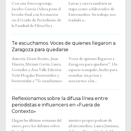
Con este fotorreportaje,
Letras y cierra también su
Jacobo García Ochoa pone el
etapa como colaborador de
broche final a su formación
Entremedios. Su trabajo nos
en el Grado de Periodismo de
traslada a...
la Facultad de Filosofía y
Te escuchamos. Voces de quienes llegaron a
Zaragoza para quedarse
Autoría: Denis Benito, Juan
Voces de quienes llegaron a
Huerta, Miriam Gavín, Laura
Zaragoza para quedarse”. Un
González y Ana Valle Edición:
espacio tranquilo, hecho para
Toñi Nogales Bienvenidos y
escuchar sin prisas y
bienvenidas a “Te escuchamos.
acercarnos a las...
Reflexionamos sobre la difusa línea entre
periodistas e influencers en «Fuera de
Contexto»
Llegan las últimas semanas del
nuestro propio podcast de
curso, pero los debates sobre
#Entremedios. Laura Jiménez,