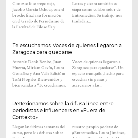
Con este fotorreportaje,
Letras y cierra también su
Jacobo García Ochoa pone el
etapa como colaborador de
broche final a su formación
Entremedios. Su trabajo nos
en el Grado de Periodismo de
traslada a...
la Facultad de Filosofía y
Te escuchamos. Voces de quienes llegaron a
Zaragoza para quedarse
Autoría: Denis Benito, Juan
Voces de quienes llegaron a
Huerta, Miriam Gavín, Laura
Zaragoza para quedarse”. Un
González y Ana Valle Edición:
espacio tranquilo, hecho para
Toñi Nogales Bienvenidos y
escuchar sin prisas y
bienvenidas a “Te escuchamos.
acercarnos a las...
Reflexionamos sobre la difusa línea entre
periodistas e influencers en «Fuera de
Contexto»
Llegan las últimas semanas del
nuestro propio podcast de
curso, pero los debates sobre
#Entremedios. Laura Jiménez,