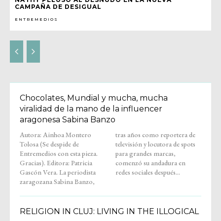
CAMPAÑA DE DESIGUAL
ENTREMEDIOS
Chocolates, Mundial y mucha, mucha
viralidad de la mano de la influencer
aragonesa Sabina Banzo
Autora: Ainhoa Montero
tras años como reportera de
Tolosa (Se despide de
televisión y locutora de spots
Entremedios con esta pieza.
para grandes marcas,
Gracias). Editora: Patricia
comenzó su andadura en
Gascón Vera. La periodista
redes sociales después...
zaragozana Sabina Banzo,
RELIGION IN CLUJ: LIVING IN THE ILLOGICAL