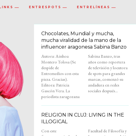
LINKS
ENTRESPOTS
ENTRELÍNEAS
Chocolates, Mundial y mucha,
mucha viralidad de la mano de la
influencer aragonesa Sabina Banzo
Autora: Ainhoa
Sabina Banzo, tras
Montero Tolosa (Se
años como reportera
despide de
de televisión y locutora
Entremedios con esta
de spots para grandes
pieza. Gracias).
marcas, comenzó su
Editora: Patricia
andadura en redes
Gascón Vera. La
sociales después...
periodista zaragozana
RELIGION IN CLUJ: LIVING IN THE
ILLOGICAL
Con este
Facultad de Filosofía y