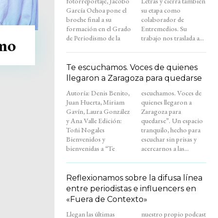
fotorreportaje, Jacobo
Letras y cierra también
García Ochoa pone el
su etapa como
broche final a su
colaborador de
formación en el Grado
Entremedios. Su
de Periodismo de la
trabajo nos traslada a...
mo
Te escuchamos. Voces de quienes
llegaron a Zaragoza para quedarse
Autoría: Denis Benito,
escuchamos. Voces de
Juan Huerta, Miriam
quienes llegaron a
Gavín, Laura González
Zaragoza para
y Ana Valle Edición:
quedarse”. Un espacio
Toñi Nogales
tranquilo, hecho para
Bienvenidos y
escuchar sin prisas y
bienvenidas a “Te
acercarnos a las...
Reflexionamos sobre la difusa línea
entre periodistas e influencers en
«Fuera de Contexto»
Llegan las últimas
nuestro propio podcast