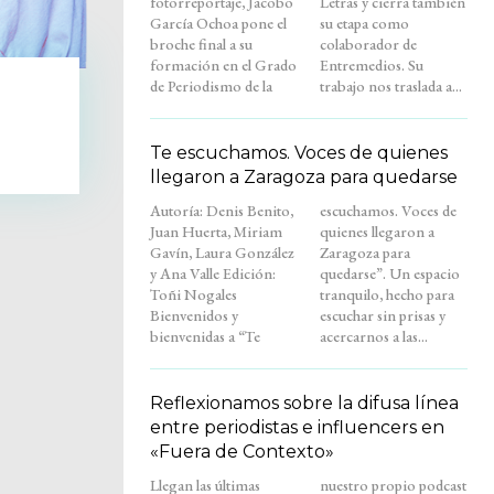
fotorreportaje, Jacobo
Letras y cierra también
García Ochoa pone el
su etapa como
broche final a su
colaborador de
formación en el Grado
Entremedios. Su
de Periodismo de la
trabajo nos traslada a...
Te escuchamos. Voces de quienes
llegaron a Zaragoza para quedarse
Autoría: Denis Benito,
escuchamos. Voces de
Juan Huerta, Miriam
quienes llegaron a
Gavín, Laura González
Zaragoza para
y Ana Valle Edición:
quedarse”. Un espacio
Toñi Nogales
tranquilo, hecho para
Bienvenidos y
escuchar sin prisas y
bienvenidas a “Te
acercarnos a las...
Reflexionamos sobre la difusa línea
entre periodistas e influencers en
«Fuera de Contexto»
Llegan las últimas
nuestro propio podcast