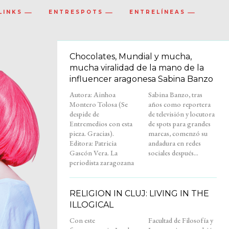
LINKS
ENTRESPOTS
ENTRELÍNEAS
Chocolates, Mundial y mucha,
mucha viralidad de la mano de la
influencer aragonesa Sabina Banzo
Autora: Ainhoa
Sabina Banzo, tras
Montero Tolosa (Se
años como reportera
despide de
de televisión y locutora
Entremedios con esta
de spots para grandes
pieza. Gracias).
marcas, comenzó su
Editora: Patricia
andadura en redes
Gascón Vera. La
sociales después...
periodista zaragozana
RELIGION IN CLUJ: LIVING IN THE
ILLOGICAL
Con este
Facultad de Filosofía y