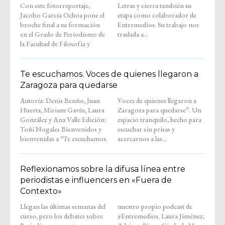
Con este fotorreportaje,
Letras y cierra también su
Jacobo García Ochoa pone el
etapa como colaborador de
broche final a su formación
Entremedios. Su trabajo nos
en el Grado de Periodismo de
traslada a...
la Facultad de Filosofía y
Te escuchamos. Voces de quienes llegaron a
Zaragoza para quedarse
Autoría: Denis Benito, Juan
Voces de quienes llegaron a
Huerta, Miriam Gavín, Laura
Zaragoza para quedarse”. Un
González y Ana Valle Edición:
espacio tranquilo, hecho para
Toñi Nogales Bienvenidos y
escuchar sin prisas y
bienvenidas a “Te escuchamos.
acercarnos a las...
Reflexionamos sobre la difusa línea entre
periodistas e influencers en «Fuera de
Contexto»
Llegan las últimas semanas del
nuestro propio podcast de
curso, pero los debates sobre
#Entremedios. Laura Jiménez,