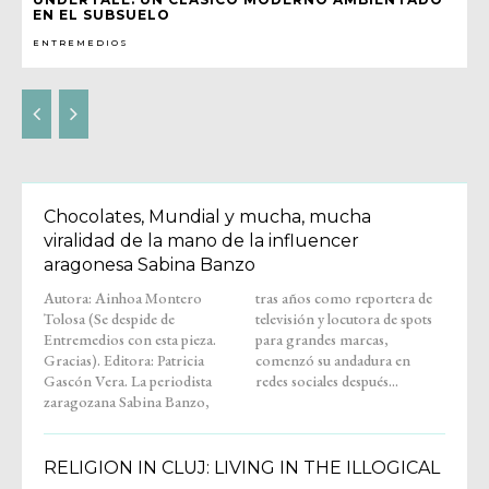
EN EL SUBSUELO
ENTREMEDIOS
Chocolates, Mundial y mucha, mucha
viralidad de la mano de la influencer
aragonesa Sabina Banzo
Autora: Ainhoa Montero
tras años como reportera de
Tolosa (Se despide de
televisión y locutora de spots
Entremedios con esta pieza.
para grandes marcas,
Gracias). Editora: Patricia
comenzó su andadura en
Gascón Vera. La periodista
redes sociales después...
zaragozana Sabina Banzo,
RELIGION IN CLUJ: LIVING IN THE ILLOGICAL