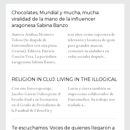
Chocolates, Mundial y mucha, mucha
viralidad de la mano de la influencer
aragonesa Sabina Banzo
Autora: Ainhoa Montero
tras años como reportera de
Tolosa (Se despide de
televisión y locutora de spots
Entremedios con esta pieza.
para grandes marcas,
Gracias). Editora: Patricia
comenzó su andadura en
Gascón Vera. La periodista
redes sociales después...
zaragozana Sabina Banzo,
RELIGION IN CLUJ: LIVING IN THE ILLOGICAL
Con este fotorreportaje,
Letras y cierra también su
Jacobo García Ochoa pone el
etapa como colaborador de
broche final a su formación
Entremedios. Su trabajo nos
en el Grado de Periodismo de
traslada a...
la Facultad de Filosofía y
Te escuchamos. Voces de quienes llegaron a