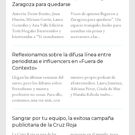
Zaragoza para quedarse
Autoría: Denis Benito, Juan
Voces de quienes llegaron a
Huerta, Miriam Gavín, Laura
Zaragoza para quedarse”. Un
González y Ana Valle Edición:
espacio tranquilo, hecho para
Toñi Nogales Bienvenidos y
escuchar sin prisas y
bienvenidas a “Te escuchamos.
acercarnos a las...
Reflexionamos sobre la difusa línea entre
periodistas e influencers en «Fuera de
Contexto»
Llegan las últimas semanas del
nuestro propio podcast de
curso, pero los debates sobre
#Entremedios. Laura Jiménez,
Periodismo y nuestra
Adriana Pérez, Gisela de Mur
profesión no cesan. Para ello,
y Natalia Rébola vuelve...
contamos, una vez más, con
Sangrar por tu equipo, la exitosa campaña
publicitaria de la Cruz Roja
La Cruz Roja es una de las
personas en el mundo, pero