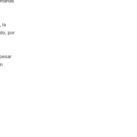
semanas
 la
do, por
 pesar
en