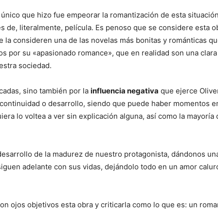
lo único que hizo fue empeorar la romantización de esta situació
es de, literalmente, película. Es penoso que se considere esta o
 la consideren una de las novelas más bonitas y románticas q
dos por su «apasionado romance», que en realidad son una clara
estra sociedad.
cadas, sino también por la
influencia negativa
que ejerce Olive
na continuidad o desarrollo, siendo que puede haber momentos 
ra lo voltea a ver sin explicación alguna, así como la mayoría 
desarrollo de la madurez de nuestro protagonista, dándonos un
iguen adelante con sus vidas, dejándolo todo en un amor calur
n ojos objetivos esta obra y criticarla como lo que es: un rom