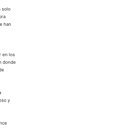
n solo
bra
ue han
r en los
en donde
de
a
oso y
ance