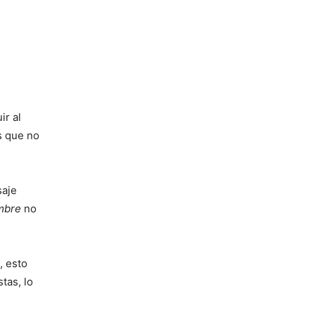
ir al
s que no
saje
mbre
no
, esto
tas, lo