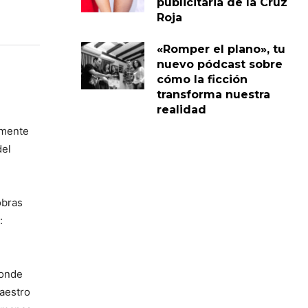
publicitaria de la Cruz
Roja
«Romper el plano», tu
nuevo pódcast sobre
cómo la ficción
transforma nuestra
realidad
lmente
del
obras
:
donde
maestro