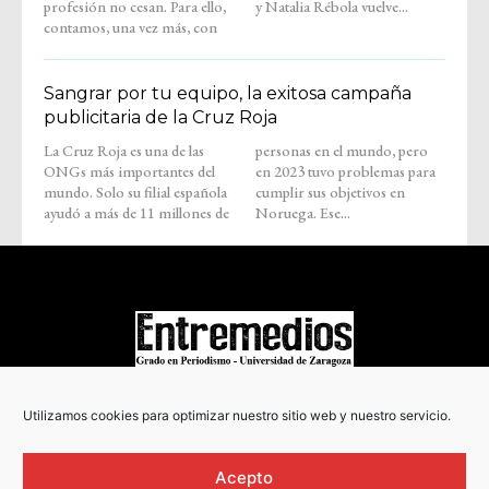
profesión no cesan. Para ello,
y Natalia Rébola vuelve...
contamos, una vez más, con
Sangrar por tu equipo, la exitosa campaña
publicitaria de la Cruz Roja
La Cruz Roja es una de las
personas en el mundo, pero
ONGs más importantes del
en 2023 tuvo problemas para
mundo. Solo su filial española
cumplir sus objetivos en
ayudó a más de 11 millones de
Noruega. Ese...
COPYRIGHT © 2022
Utilizamos cookies para optimizar nuestro sitio web y nuestro servicio.
Acepto