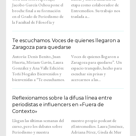
Jacobo García Ochoa pone el
etapa como colaborador de
broche final a su formación
Entremedios. Su trabajo nos
en el Grado de Periodismo de
traslada a...
la Facultad de Filosofía y
Te escuchamos. Voces de quienes llegaron a
Zaragoza para quedarse
Autoría: Denis Benito, Juan
Voces de quienes llegaron a
Huerta, Miriam Gavín, Laura
Zaragoza para quedarse”. Un
González y Ana Valle Edición:
espacio tranquilo, hecho para
Toñi Nogales Bienvenidos y
escuchar sin prisas y
bienvenidas a “Te escuchamos.
acercarnos a las...
Reflexionamos sobre la difusa línea entre
periodistas e influencers en «Fuera de
Contexto»
Llegan las últimas semanas del
nuestro propio podcast de
curso, pero los debates sobre
#Entremedios. Laura Jiménez,
Periodismo y nuestra
Adriana Pérez, Gisela de Mur