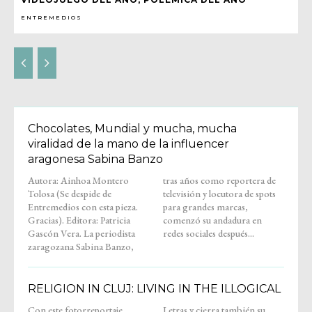
ENTREMEDIOS
Chocolates, Mundial y mucha, mucha
viralidad de la mano de la influencer
aragonesa Sabina Banzo
Autora: Ainhoa Montero
tras años como reportera de
Tolosa (Se despide de
televisión y locutora de spots
Entremedios con esta pieza.
para grandes marcas,
Gracias). Editora: Patricia
comenzó su andadura en
Gascón Vera. La periodista
redes sociales después...
zaragozana Sabina Banzo,
RELIGION IN CLUJ: LIVING IN THE ILLOGICAL
Con este fotorreportaje,
Letras y cierra también su