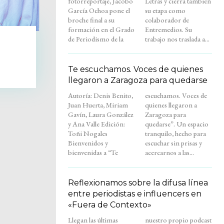
fotorreportaje, Jacobo
Letras y cierra también
García Ochoa pone el
su etapa como
broche final a su
colaborador de
formación en el Grado
Entremedios. Su
de Periodismo de la
trabajo nos traslada a...
Te escuchamos. Voces de quienes
llegaron a Zaragoza para quedarse
Autoría: Denis Benito,
escuchamos. Voces de
Juan Huerta, Miriam
quienes llegaron a
Gavín, Laura González
Zaragoza para
y Ana Valle Edición:
quedarse”. Un espacio
Toñi Nogales
tranquilo, hecho para
Bienvenidos y
escuchar sin prisas y
bienvenidas a “Te
acercarnos a las...
Reflexionamos sobre la difusa línea
entre periodistas e influencers en
«Fuera de Contexto»
Llegan las últimas
nuestro propio podcast