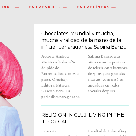
LINKS
ENTRESPOTS
ENTRELÍNEAS
Chocolates, Mundial y mucha,
mucha viralidad de la mano de la
influencer aragonesa Sabina Banzo
Autora: Ainhoa
Sabina Banzo, tras
Montero Tolosa (Se
años como reportera
despide de
de televisión y locutora
Entremedios con esta
de spots para grandes
pieza. Gracias).
marcas, comenzó su
Editora: Patricia
andadura en redes
Gascón Vera. La
sociales después...
periodista zaragozana
RELIGION IN CLUJ: LIVING IN THE
ILLOGICAL
Con este
Facultad de Filosofía y