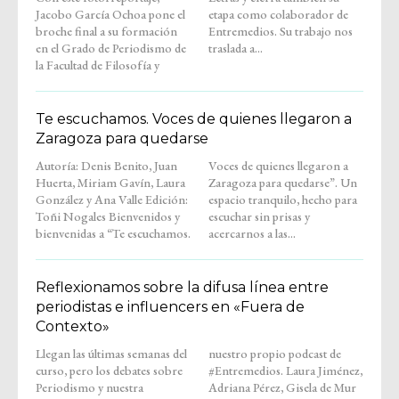
Jacobo García Ochoa pone el
etapa como colaborador de
broche final a su formación
Entremedios. Su trabajo nos
en el Grado de Periodismo de
traslada a...
la Facultad de Filosofía y
Te escuchamos. Voces de quienes llegaron a
Zaragoza para quedarse
Autoría: Denis Benito, Juan
Voces de quienes llegaron a
Huerta, Miriam Gavín, Laura
Zaragoza para quedarse”. Un
González y Ana Valle Edición:
espacio tranquilo, hecho para
Toñi Nogales Bienvenidos y
escuchar sin prisas y
bienvenidas a “Te escuchamos.
acercarnos a las...
Reflexionamos sobre la difusa línea entre
periodistas e influencers en «Fuera de
Contexto»
Llegan las últimas semanas del
nuestro propio podcast de
curso, pero los debates sobre
#Entremedios. Laura Jiménez,
Periodismo y nuestra
Adriana Pérez, Gisela de Mur