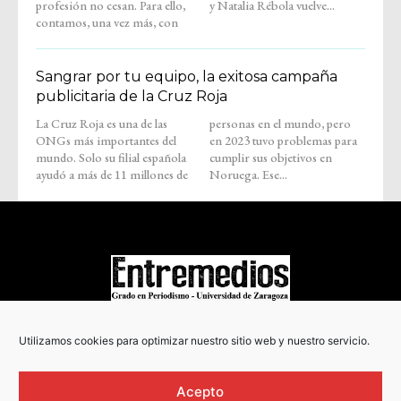
profesión no cesan. Para ello,
y Natalia Rébola vuelve...
contamos, una vez más, con
Sangrar por tu equipo, la exitosa campaña
publicitaria de la Cruz Roja
La Cruz Roja es una de las
personas en el mundo, pero
ONGs más importantes del
en 2023 tuvo problemas para
mundo. Solo su filial española
cumplir sus objetivos en
ayudó a más de 11 millones de
Noruega. Ese...
COPYRIGHT © 2022
Utilizamos cookies para optimizar nuestro sitio web y nuestro servicio.
Acepto