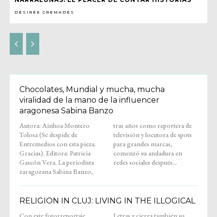
DÈSIRÉE CREMADES
Chocolates, Mundial y mucha, mucha
viralidad de la mano de la influencer
aragonesa Sabina Banzo
Autora: Ainhoa Montero
tras años como reportera de
Tolosa (Se despide de
televisión y locutora de spots
Entremedios con esta pieza.
para grandes marcas,
Gracias). Editora: Patricia
comenzó su andadura en
Gascón Vera. La periodista
redes sociales después...
zaragozana Sabina Banzo,
RELIGION IN CLUJ: LIVING IN THE ILLOGICAL
Con este fotorreportaje,
Letras y cierra también su