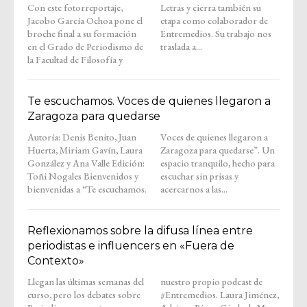
Con este fotorreportaje,
Letras y cierra también su
Jacobo García Ochoa pone el
etapa como colaborador de
broche final a su formación
Entremedios. Su trabajo nos
en el Grado de Periodismo de
traslada a...
la Facultad de Filosofía y
Te escuchamos. Voces de quienes llegaron a
Zaragoza para quedarse
Autoría: Denis Benito, Juan
Voces de quienes llegaron a
Huerta, Miriam Gavín, Laura
Zaragoza para quedarse”. Un
González y Ana Valle Edición:
espacio tranquilo, hecho para
Toñi Nogales Bienvenidos y
escuchar sin prisas y
bienvenidas a “Te escuchamos.
acercarnos a las...
Reflexionamos sobre la difusa línea entre
periodistas e influencers en «Fuera de
Contexto»
Llegan las últimas semanas del
nuestro propio podcast de
curso, pero los debates sobre
#Entremedios. Laura Jiménez,