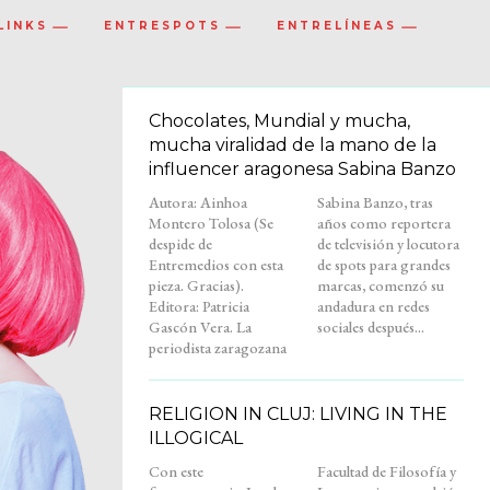
LINKS
ENTRESPOTS
ENTRELÍNEAS
Chocolates, Mundial y mucha,
mucha viralidad de la mano de la
influencer aragonesa Sabina Banzo
Autora: Ainhoa
Sabina Banzo, tras
Montero Tolosa (Se
años como reportera
despide de
de televisión y locutora
Entremedios con esta
de spots para grandes
pieza. Gracias).
marcas, comenzó su
Editora: Patricia
andadura en redes
Gascón Vera. La
sociales después...
periodista zaragozana
RELIGION IN CLUJ: LIVING IN THE
ILLOGICAL
Con este
Facultad de Filosofía y