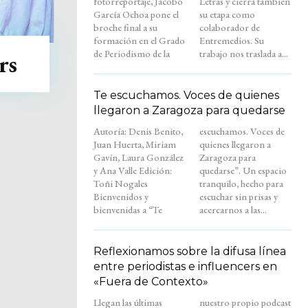
fotorreportaje, Jacobo
Letras y cierra también
García Ochoa pone el
su etapa como
broche final a su
colaborador de
formación en el Grado
Entremedios. Su
de Periodismo de la
trabajo nos traslada a...
rs
Te escuchamos. Voces de quienes
llegaron a Zaragoza para quedarse
Autoría: Denis Benito,
escuchamos. Voces de
Juan Huerta, Miriam
quienes llegaron a
Gavín, Laura González
Zaragoza para
y Ana Valle Edición:
quedarse”. Un espacio
Toñi Nogales
tranquilo, hecho para
Bienvenidos y
escuchar sin prisas y
bienvenidas a “Te
acercarnos a las...
Reflexionamos sobre la difusa línea
entre periodistas e influencers en
«Fuera de Contexto»
Llegan las últimas
nuestro propio podcast