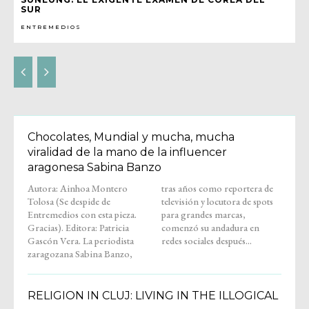
SUR
ENTREMEDIOS
Chocolates, Mundial y mucha, mucha
viralidad de la mano de la influencer
aragonesa Sabina Banzo
Autora: Ainhoa Montero
tras años como reportera de
Tolosa (Se despide de
televisión y locutora de spots
Entremedios con esta pieza.
para grandes marcas,
Gracias). Editora: Patricia
comenzó su andadura en
Gascón Vera. La periodista
redes sociales después...
zaragozana Sabina Banzo,
RELIGION IN CLUJ: LIVING IN THE ILLOGICAL