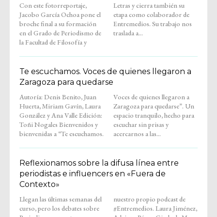
Con este fotorreportaje,
Letras y cierra también su
Jacobo García Ochoa pone el
etapa como colaborador de
broche final a su formación
Entremedios. Su trabajo nos
en el Grado de Periodismo de
traslada a...
la Facultad de Filosofía y
Te escuchamos. Voces de quienes llegaron a
Zaragoza para quedarse
Autoría: Denis Benito, Juan
Voces de quienes llegaron a
Huerta, Miriam Gavín, Laura
Zaragoza para quedarse”. Un
González y Ana Valle Edición:
espacio tranquilo, hecho para
Toñi Nogales Bienvenidos y
escuchar sin prisas y
bienvenidas a “Te escuchamos.
acercarnos a las...
Reflexionamos sobre la difusa línea entre
periodistas e influencers en «Fuera de
Contexto»
Llegan las últimas semanas del
nuestro propio podcast de
curso, pero los debates sobre
#Entremedios. Laura Jiménez,